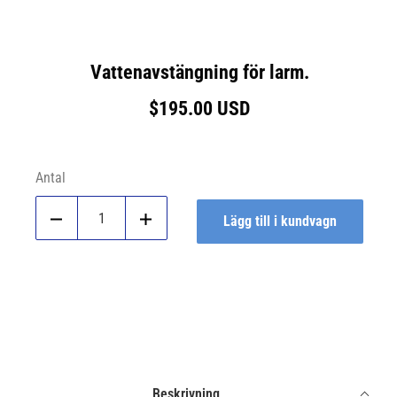
Vattenavstängning för larm.
Ordinarie
$195.00 USD
pris
Antal
Lägg till i kundvagn
Dela
Dela
Dela
Delar
på
på
på
på
Facebook
Twitter
Google
studentrum
Beskrivning