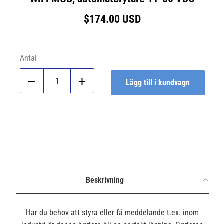
Ordinarie
$174.00 USD
pris
Antal
Lägg till i kundvagn
Dela
Dela
Dela
Delar
på
på
på
på
Facebook
Twitter
Google
studentrum
Beskrivning
Har du behov att styra eller få meddelande t.ex. inom