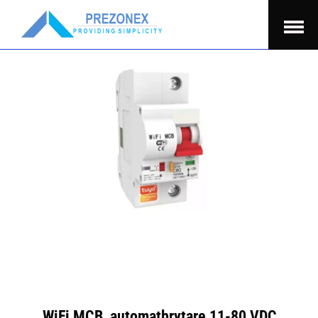
Öppna
Menu
WiFi MCB, automatbrytare 11-80 VDC